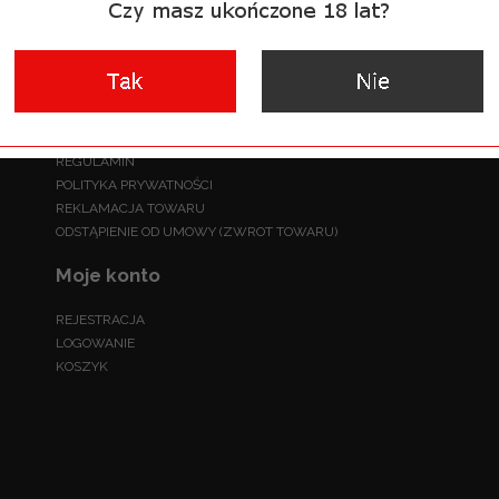
Informacje
INFORMACJE O SKLEPIE
REGULAMIN
POLITYKA PRYWATNOŚCI
REKLAMACJA TOWARU
ODSTĄPIENIE OD UMOWY (ZWROT TOWARU)
Moje konto
REJESTRACJA
LOGOWANIE
KOSZYK