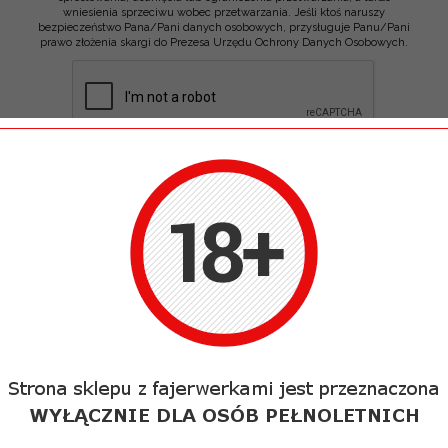
wniesienia sprzeciwu wobec przetwarzania. Jeśli ktoś naruszy
bezpieczeństwo Pana/Pani danych osobowych, przysługuje Panu/Pani
prawo złożenia skargi do Prezesa Urzędu Ochrony Danych Osobowych.
WYŚLIJ
ŻYCZYMY UDANYCH ZAKUPÓW