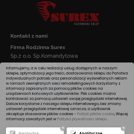
Kontakt z nami
Firma Rodzinna Surex
Sp.z o.o. Sp.Komandytowa
ul. Legionów 67 B
Informujemy, iż w celu realizacji usług dostępnych w naszym
43-300 Bielsko-Biała PL
sklepie, optymalizacji jego treści, dostosowania sklepu do Państwa
indywidualnych potrzeb oraz personalizacji wyświetlanych reklam
tel.
(033) 819-35-98
w ramach zewnętrznych sieci remarketingowych korzystamy z
informacji zapisanych za pomocą plików cookies na
E-mail:
sklep@surex.pl
urządzeniach końcowych użytkowników. Pliki cookies można
NIP:937-271-52-72
kontrolować za pomocą ustawień swojej przeglądarki internetowej.
Dalsze korzystanie z naszego sklepu internetowego, bez zmiany
ustawień przeglądarki internetowej oznacza, iż użytkownik
NR KONTA: PKO S.A. 11 1240 6449 1111 0000 5277 9134
akceptuje stosowanie plików cookies -
Polityki plików cookie
, Więcej
informacji zawartych jest w
Polityka prywatności sklepu
.
?
?
Niezbędne
Analityczne