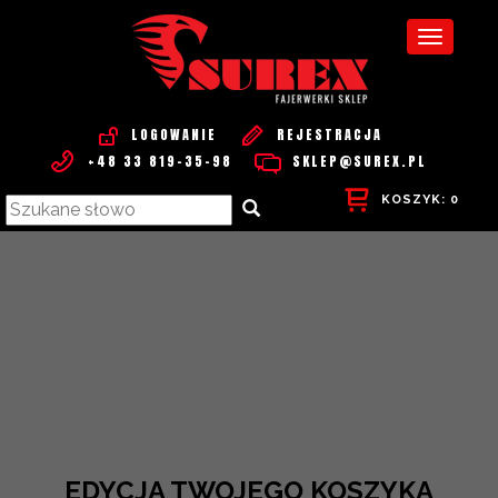
Toggle
navigati
LOGOWANIE
REJESTRACJA
+48 33 819-35-98
SKLEP@SUREX.PL
KOSZYK:
0
EDYCJA TWOJEGO KOSZYKA