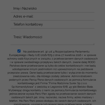
Na podstawie art. 32 ust 4 Rozporządzenia Parlamentu
Europejskiego i Rady (UE) 2016/679 z dnia 27 kwietnia 2016 r. w sprawie
ochrony osób fizycznych w związku z przetwarzaniem danych osobowych
i w sprawie swobodnego przepływu takich danych, zwane dalej RODO
Państwa dane przetwarzane są tylko do celów kontaktowych i nie będą
udostępniane innym podmiotom niż upoważnionym na podstawie
przepisów prawa. Dane będą przetwarzane tylko i wyłącznie do momentu
zrealizowania celu, dla którego zostały zebrane. Administratorem
podanych przez Panią/Pana danych osobowych za pomocą formularza
kontaktowego jest Firma "Firma Rodzinna Surex Sp.z o.o.
Sp.Komandytowa" z siedzibą w Legionów 67B, 43-300 Bielsko-Biała.
Wybierając drogę kontaktu z nami za pomocą formularza kontaktowego,
jednocześnie wyraża Pani/Pan zgodę na przetwarzanie swoich danych
osobowych takich jak: imię, nazwisko, nazwa firmy, adres mailowy i
telefon. Ma Pan/Pani prawo dostępu do swoich danych osobowych, ich
sprostowania, usunięcia lub ograniczenia przetwarzania, a także